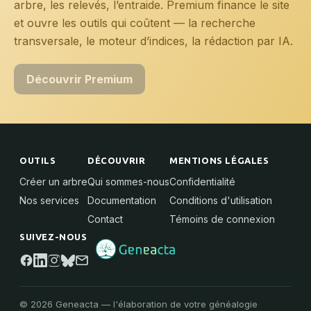
arbre, les relevés, l’entraide. Premium finance le site
et ouvre les outils qui coûtent — la recherche
transversale, le moteur d’indices, la rédaction par IA.
Découvrir Premium
OUTILS
DÉCOUVRIR
MENTIONS LÉGALES
Créer un arbre
Qui sommes-nous
Confidentialité
Nos services
Documentation
Conditions d'utilisation
Contact
Témoins de connexion
SUIVEZ-NOUS
©
2026
Geneacta —
l'élaboration de votre généalogie