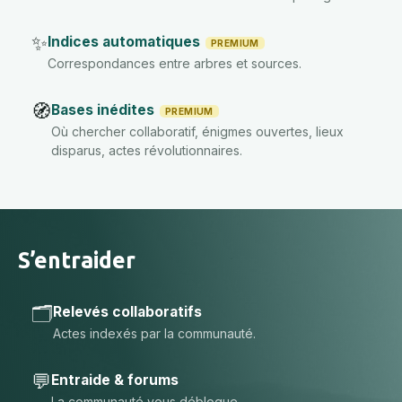
✨
Indices automatiques
PREMIUM
Correspondances entre arbres et sources.
🧭
Bases inédites
PREMIUM
Où chercher collaboratif, énigmes ouvertes, lieux
disparus, actes révolutionnaires.
S’entraider
🗂️
Relevés collaboratifs
Actes indexés par la communauté.
💬
Entraide & forums
La communauté vous débloque.